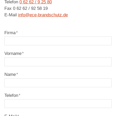
Telefon
0 62 62 / 9 25 80
Fax 0 62 62 / 92 58 19
E-Mail
nf
c
-br
ndsch
tz
d
Firma
*
Vorname
*
Name
*
Telefon
*